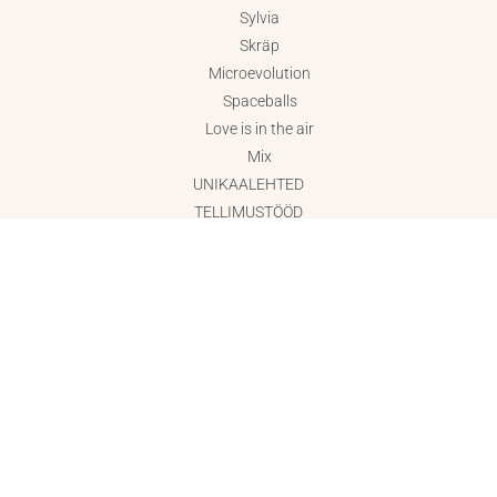
Sylvia
Skräp
Microevolution
Spaceballs
Love is in the air
Mix
UNIKAALEHTED
TELLIMUSTÖÖD
ABIELUSÕRMUSED
ERITELLIMUSED
stuudio aadress
Hobusepea 2
Tallinn 10133
info@katrinveegen.ee
+372 55 698 010