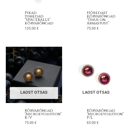
Pikad
Hõbedast
tumedad
kõrvarõngad
“SPACEBALLS”
“Õhus on
kõrvarõngad
Armastust”
135.00
€
75.00
€
LAOST OTSAS
LAOST OTSAS
Kõrvarõngad
Kõrvarõngad
“Microevolution”
“Microevolution”
K/V
P/L
75.00
€
65.00
€