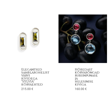
Elegantsed
Hõbedast
samblarohelist
kõrvarõngad
värvi
rubiinpunase
kividega
ja
“SYLVIA”
helesinise
kõrvaehted
kiviga
215.00
€
160.00
€