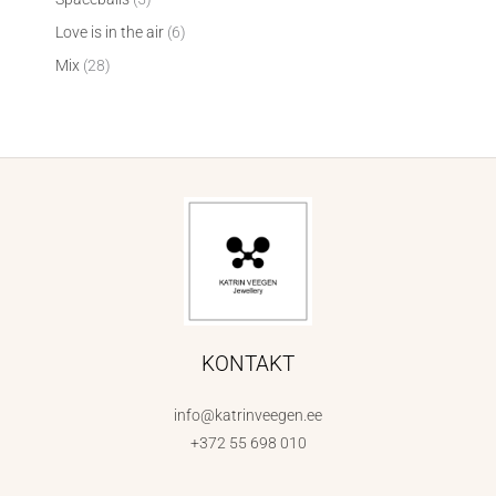
Love is in the air
6
Mix
28
KONTAKT
info@katrinveegen.ee
+372 55 698 010