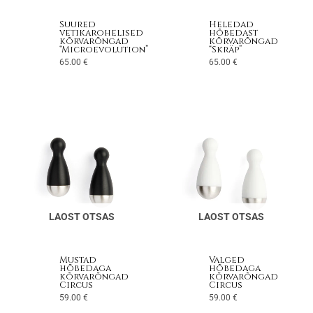
Suured
Heledad
vetikarohelised
hõbedast
kõrvarõngad
kõrvarõngad
“Microevolution”
“Skräp”
65.00
€
65.00
€
LAOST OTSAS
LAOST OTSAS
Mustad
Valged
hõbedaga
hõbedaga
kõrvarõngad
kõrvarõngad
Circus
Circus
59.00
€
59.00
€