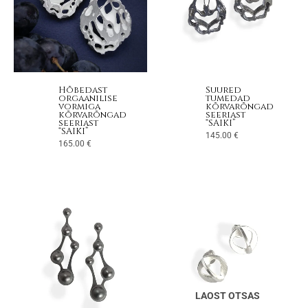
Hõbedast
Suured
orgaanilise
tumedad
vormiga
kõrvarõngad
kõrvarõngad
seeriast
seeriast
“SAIKI”
“SAIKI”
145.00
€
165.00
€
LAOST OTSAS