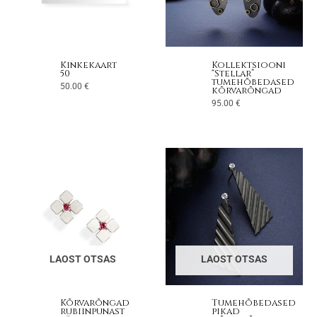
Kinkekaart
Kollektsiooni
50
“Stellar”
tumehõbedased
50.00
€
kõrvarõngad
95.00
€
LAOST OTSAS
LAOST OTSAS
Kõrvarõngad
Tumehõbedased
rubiinpunast
pikad