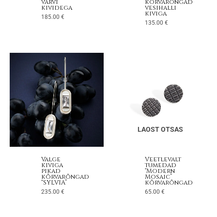
värvi
kõrvarõngad
kividega
vesihalli
kiviga
185.00
€
135.00
€
LAOST OTSAS
Valge
Veetlevalt
kiviga
tumedad
pikad
“Modern
kõrvarõngad
Mosaic”
“SYLVIA”
kõrvarõngad
235.00
€
65.00
€