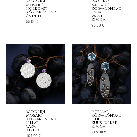
“Modern
“Modern
Mosaic”
Mosaic”
hõbedast
kõrvarõngad
kõrvarõngad
laimi
/ minid
värvi
kiviga
55.00
€
95.00
€
“Modern
“Stellar”
Mosaic”
kõrvarõngad
kõrvarõngad
sinise
lillat
kuusnurkse
värvi
kiviga
kiviga
215.00
€
105.00
€