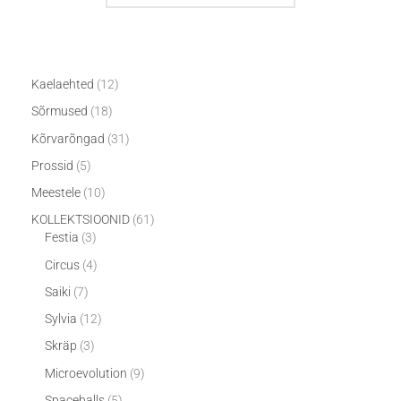
Kaelaehted
12
Sõrmused
18
Kõrvarõngad
31
Prossid
5
Meestele
10
KOLLEKTSIOONID
61
Festia
3
Circus
4
Saiki
7
Sylvia
12
Skräp
3
Microevolution
9
Spaceballs
5