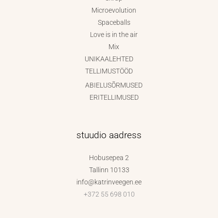
Microevolution
Spaceballs
Love is in the air
Mix
UNIKAALEHTED
TELLIMUSTÖÖD
ABIELUSÕRMUSED
ERITELLIMUSED
stuudio aadress
Hobusepea 2
Tallinn 10133
info@katrinveegen.ee
+372 55 698 010