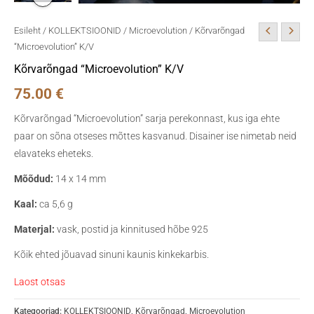
Esileht
/
KOLLEKTSIOONID
/
Microevolution
/ Kõrvarõngad
“Microevolution” K/V
Kõrvarõngad “Microevolution” K/V
75.00
€
Kõrvarõngad “Microevolution” sarja perekonnast, kus iga ehte
paar on sõna otseses mõttes kasvanud. Disainer ise nimetab neid
elavateks eheteks.
Mõõdud:
14 x 14 mm
Kaal:
ca 5,6 g
Materjal:
vask, postid ja kinnitused hõbe 925
Kõik ehted jõuavad sinuni kaunis kinkekarbis.
Laost otsas
Kategooriad:
KOLLEKTSIOONID
,
Kõrvarõngad
,
Microevolution