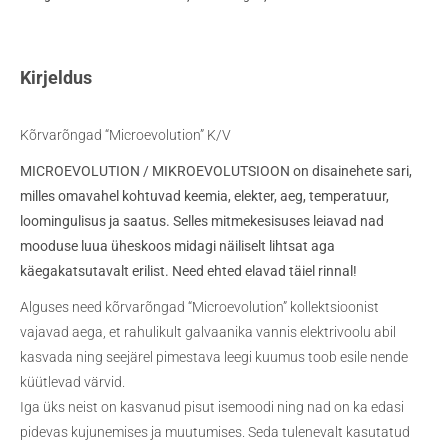
Kirjeldus
Kõrvarõngad “Microevolution” K/V
MICROEVOLUTION / MIKROEVOLUTSIOON on disainehete sari,
milles omavahel kohtuvad keemia, elekter, aeg, temperatuur,
loomingulisus ja saatus. Selles mitmekesisuses leiavad nad
mooduse luua üheskoos midagi näiliselt lihtsat aga
käegakatsutavalt erilist. Need ehted elavad täiel rinnal!
Alguses need kõrvarõngad “Microevolution” kollektsioonist
vajavad aega, et rahulikult galvaanika vannis elektrivoolu abil
kasvada ning seejärel pimestava
leegi kuumus
toob esile nende
küütlevad värvid.
Iga üks neist on kasvanud pisut isemoodi ning nad on ka edasi
pidevas kujunemises ja muutumises. Seda tulenevalt kasutatud