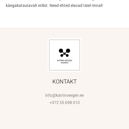
käegakatsutavalt erilist. Need ehted elavad täiel rinnal!
KONTAKT
info@katrinveegen.ee
+372 55 698 010