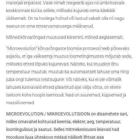
materjali eripärast. Vask nimelt reageerib ajas nii ümbritsevale
keskkonnale kui ka sellele, milliseks kujuneb tema käekäik
üldisemalt. On ta hoolega hoitud või lastud vabalt olla nii nagu
saatus on oma ettearvamatusega määranud.
Mõned kõrvarõngad muutuvad kiiremini, mõned aeglasemalt.
“Microevolution” kõrvarõngaste loomise protsessi teeb põnevaks
asjaolu, et iga väiksemgi muutus loometingimustes mõjutab seda,
milliseks ehted lõpuks kujunevad. Näiteks, kui stuudios õhu
temperatuur muutub, muutub ka automaatselt lahuse oma ning
juba ongi tulemus teistsugune. Või näiteks, kui ei ole võimalik
lahuses kasvavaid ehteid plaanitud ajal välja võtta, on ehete
iseloom kohe hoopis isemoodi. Nad on suuremad, küpsemad ja
massiivsemad.
MICROEVOLUTION / MIKROEVOLUTSIOON on disainehete sari,
milles omavahel kohtuvad keemia, elekter, aeg, temperatuur,
loomingulisus ja saatus. Selles mitmekesisuses leiavad nad
mooduse luua üheskoos midagi näiliselt lihtsat aga