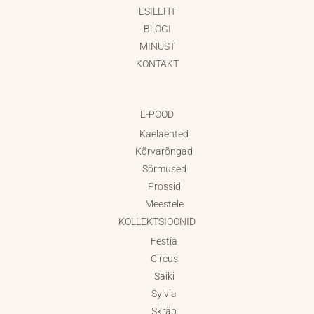
ESILEHT
BLOGI
MINUST
KONTAKT
E-POOD
Kaelaehted
Kõrvarõngad
Sõrmused
Prossid
Meestele
KOLLEKTSIOONID
Festia
Circus
Saiki
Sylvia
Skräp