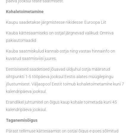
päeva jooksul teate saatmisest.
Kohaletoimetamine
Kaupu saadetakse järgmistesse riikidesse: Euroopa Liit
Kauba kättesaamiseks on ostjal järgnevad valikud: Omniva
pakiautomaadid
Kauba saatmiskulud kannab ostja ning vastav hinnainfo on
kuvatud saatmisviisi juures.
Eestisisesed saadetised jõuavad üldjuhul ostja määratud
sihtpunkti 1-5 tööpäeva jooksul Eestis alates müügilepingu
jõustumisest. Väljaspool Eestit toimub kohaletoimetamine kuni 7
kalendripäeva jooksul.
Erandlikel juhtumitel on õigus kaup kohale toimetada kuni 45
kalendripäeva jooksul.
Taganemisõigus
Pärast tellimuse kättesaamist on ostjal õigus e-poes sõlmitud