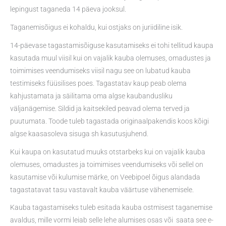
lepingust taganeda 14 päeva jooksul.
Taganemisõigus ei kohaldu, kui ostjaks on juriidiline isik.
14-päevase tagastamisõiguse kasutamiseks ei tohi tellitud kaupa
kasutada muul viisil kui on vajalik kauba olemuses, omadustes ja
toimimises veendumiseks viisil nagu see on lubatud kauba
testimiseks füüsilises poes. Tagastatav kaup peab olema
kahjustamata ja säilitama oma algse kaubandusliku
väljanägemise. Sildid ja kaitsekiled peavad olema terved ja
puutumata. Toode tuleb tagastada originaalpakendis koos kõigi
algse kaasasoleva sisuga sh kasutusjuhend.
Kui kaupa on kasutatud muuks otstarbeks kui on vajalik kauba
olemuses, omadustes ja toimimises veendumiseks või sellel on
kasutamise või kulumise märke, on Veebipoel õigus alandada
tagastatavat tasu vastavalt kauba väärtuse vähenemisele.
Kauba tagastamiseks tuleb esitada kauba ostmisest taganemise
avaldus, mille vormi leiab selle lehe alumises osas või saata see e-