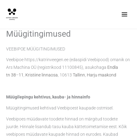
Skip
to
content
Müügitingimused
VEEBIPOE MÜÜGITINGIMUSED
Veebipoe https://katrinveegen.ee (edaspidi Veebipood) omanik on
Ars Machina OÜ (registrikood 11100845), asukohaga
Endla
tn
38
–
11
,
Kristiine linnaosa
, 10613
Tallinn
,
Harju maakond
Müügilepingu kehtivus, kauba- ja hinnainfo
Müügitingimused kehtivad Veebipoest kaupade ostmisel.
Veebipoes müüdavate toodete hinnad on märgitud toodete
juurde. Hinnale lisandub tasu kauba kättetoimetamise eest. Kõik
veebipoes müüdavate kaupade hinnad on eurodes. Kaubad