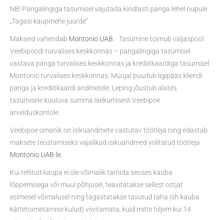
NB! Pangalingiga tasumisel vajutada kindlasti panga lehel nupule
„Tagasi kaupmehe juurde“.
Makseid vahendab
Montonio UAB.
Tasumine toimub väljaspool
Veebipoodi turvalises keskkonnas – pangalingiga tasumisel
vastava panga turvalises keskkonnas ja krediitkaardiga tasumisel
Montonio turvalises keskkonnas. Müüjal puudub ligipääs kliendi
panga ja krediitkaardi andmetele. Leping jõustub alates
tasumisele kuuluva summa laekumisest Veebipoe
arvelduskontole.
Veebipoe omanik on isikuandmete vastutav töötleja ning edastab
maksete teostamiseks vajalikud isikuandmed volitatud töötleja
Montonio UAB-le.
Kui tellitud kaupa ei ole võimalik tarnida seoses kauba
lõppemisega või muul põhjusel, teavitatakse sellest ostjat
esimesel võimalusel ning tagastatakse tasutud raha (sh kauba
kättetoimetamise kulud) viivitamata, kuid mitte hiljem kui 14