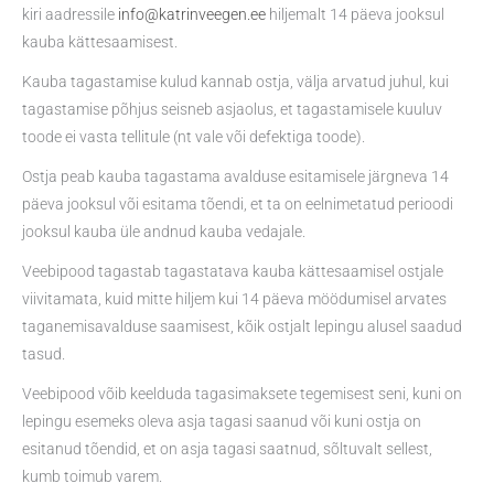
kiri aadressile
info@katrinveegen.ee
hiljemalt 14 päeva jooksul
kauba kättesaamisest.
Kauba tagastamise kulud kannab ostja, välja arvatud juhul, kui
tagastamise põhjus seisneb asjaolus, et tagastamisele kuuluv
toode ei vasta tellitule (nt vale või defektiga toode).
Ostja peab kauba tagastama avalduse esitamisele järgneva 14
päeva jooksul või esitama tõendi, et ta on eelnimetatud perioodi
jooksul kauba üle andnud kauba vedajale.
Veebipood tagastab tagastatava kauba kättesaamisel ostjale
viivitamata, kuid mitte hiljem kui 14 päeva möödumisel arvates
taganemisavalduse saamisest, kõik ostjalt lepingu alusel saadud
tasud.
Veebipood võib keelduda tagasimaksete tegemisest seni, kuni on
lepingu esemeks oleva asja tagasi saanud või kuni ostja on
esitanud tõendid, et on asja tagasi saatnud, sõltuvalt sellest,
kumb toimub varem.