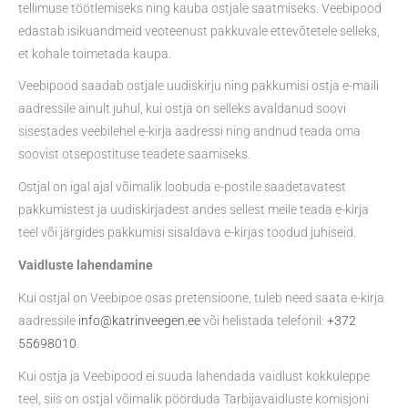
tellimuse töötlemiseks ning kauba ostjale saatmiseks. Veebipood
edastab isikuandmeid veoteenust pakkuvale ettevõtetele selleks,
et kohale toimetada kaupa.
Veebipood saadab ostjale uudiskirju ning pakkumisi ostja e-maili
aadressile ainult juhul, kui ostja on selleks avaldanud soovi
sisestades veebilehel e-kirja aadressi ning andnud teada oma
soovist otsepostituse teadete saamiseks.
Ostjal on igal ajal võimalik loobuda e-postile saadetavatest
pakkumistest ja uudiskirjadest andes sellest meile teada e-kirja
teel või järgides pakkumisi sisaldava e-kirjas toodud juhiseid.
Vaidluste lahendamine
Kui ostjal on Veebipoe osas pretensioone, tuleb need saata e-kirja
aadressile
info@katrinveegen.ee
või helistada telefonil:
+372
55698010
.
Kui ostja ja Veebipood ei suuda lahendada vaidlust kokkuleppe
teel, siis on ostjal võimalik pöörduda Tarbijavaidluste komisjoni