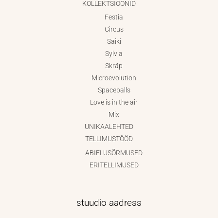
KOLLEKTSIOONID
Festia
Circus
Saiki
Sylvia
Skräp
Microevolution
Spaceballs
Love is in the air
Mix
UNIKAALEHTED
TELLIMUSTÖÖD
ABIELUSÕRMUSED
ERITELLIMUSED
stuudio aadress