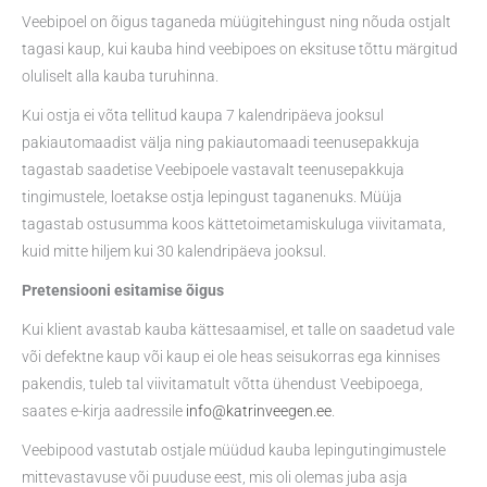
Veebipoel on õigus taganeda müügitehingust ning nõuda ostjalt
tagasi kaup, kui kauba hind veebipoes on eksituse tõttu märgitud
oluliselt alla kauba turuhinna.
Kui ostja ei võta tellitud kaupa 7 kalendripäeva jooksul
pakiautomaadist välja ning pakiautomaadi teenusepakkuja
tagastab saadetise Veebipoele vastavalt teenusepakkuja
tingimustele, loetakse ostja lepingust taganenuks. Müüja
tagastab ostusumma koos kättetoimetamiskuluga viivitamata,
kuid mitte hiljem kui 30 kalendripäeva jooksul.
Pretensiooni esitamise õigus
Kui klient avastab kauba kättesaamisel, et talle on saadetud vale
või defektne kaup või kaup ei ole heas seisukorras ega kinnises
pakendis, tuleb tal viivitamatult võtta ühendust Veebipoega,
saates e-kirja aadressile
info@katrinveegen.ee
.
Veebipood vastutab ostjale müüdud kauba lepingutingimustele
mittevastavuse või puuduse eest, mis oli olemas juba asja