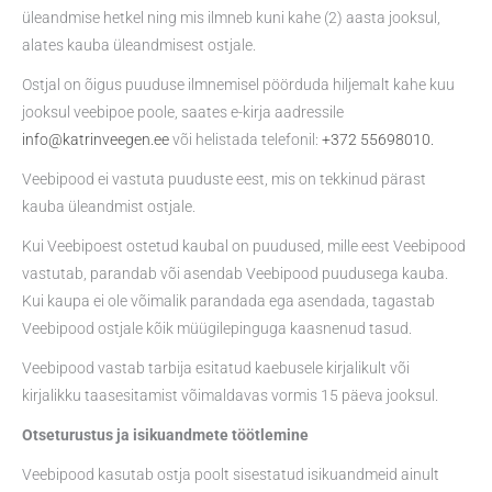
üleandmise hetkel ning mis ilmneb kuni kahe (2) aasta jooksul,
alates kauba üleandmisest ostjale.
Ostjal on õigus puuduse ilmnemisel pöörduda hiljemalt kahe kuu
jooksul veebipoe poole, saates e-kirja aadressile
info@katrinveegen.ee
või helistada telefonil:
+372 55698010.
Veebipood ei vastuta puuduste eest, mis on tekkinud pärast
kauba üleandmist ostjale.
Kui Veebipoest ostetud kaubal on puudused, mille eest Veebipood
vastutab, parandab või asendab Veebipood puudusega kauba.
Kui kaupa ei ole võimalik parandada ega asendada, tagastab
Veebipood ostjale kõik müügilepinguga kaasnenud tasud.
Veebipood vastab tarbija esitatud kaebusele kirjalikult või
kirjalikku taasesitamist võimaldavas vormis 15 päeva jooksul.
Otseturustus ja isikuandmete töötlemine
Veebipood kasutab ostja poolt sisestatud isikuandmeid ainult