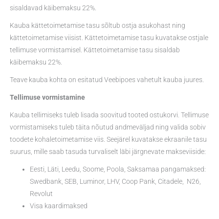
sisaldavad käibemaksu 22%.
Kauba kättetoimetamise tasu sõltub ostja asukohast ning
kättetoimetamise viisist. Kättetoimetamise tasu kuvatakse ostjale
tellimuse vormistamisel. Kättetoimetamise tasu sisaldab
käibemaksu 22%.
Teave kauba kohta on esitatud Veebipoes vahetult kauba juures.
Tellimuse vormistamine
Kauba tellimiseks tuleb lisada soovitud tooted ostukorvi. Tellimuse
vormistamiseks tuleb täita nõutud andmeväljad ning valida sobiv
toodete kohaletoimetamise viis. Seejärel kuvatakse ekraanile tasu
suurus, mille saab tasuda turvaliselt läbi järgnevate makseviiside:
Eesti, Läti, Leedu, Soome, Poola, Saksamaa pangamaksed:
Swedbank, SEB, Luminor, LHV, Coop Pank, Citadele, N26,
Revolut
Visa kaardimaksed