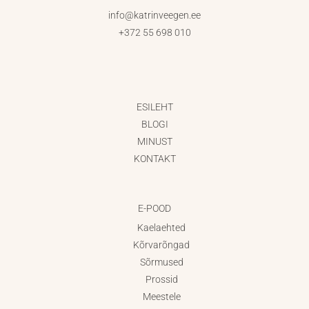
info@katrinveegen.ee
+372 55 698 010
ESILEHT
BLOGI
MINUST
KONTAKT
E-POOD
Kaelaehted
Kõrvarõngad
Sõrmused
Prossid
Meestele