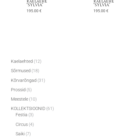
kaelaehe
kaelaehe
“SYLVIA”
“SYLVIA”
195.00
€
195.00
€
Kaelaehted
12
Sõrmused
18
Kõrvarõngad
31
Prossid
5
Meestele
10
KOLLEKTSIOONID
61
Festia
3
Circus
4
Saiki
7