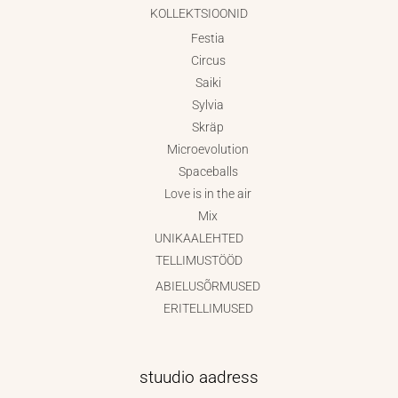
KOLLEKTSIOONID
Festia
Circus
Saiki
Sylvia
Skräp
Microevolution
Spaceballs
Love is in the air
Mix
UNIKAALEHTED
TELLIMUSTÖÖD
ABIELUSÕRMUSED
ERITELLIMUSED
stuudio aadress