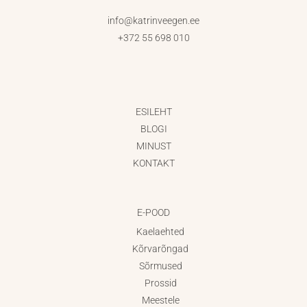
info@katrinveegen.ee
+372 55 698 010
ESILEHT
BLOGI
MINUST
KONTAKT
E-POOD
Kaelaehted
Kõrvarõngad
Sõrmused
Prossid
Meestele