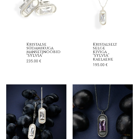
Kristalse
Kristalselt
südamikuga
selge
mansetinööbid
kiviga
“SYLVIA”
“SYLVIA”
kaelaehe
235.00
€
195.00
€