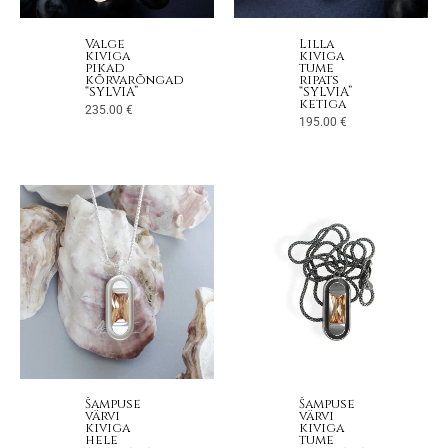
Valge
Lilla
kiviga
kiviga
pikad
tume
kõrvarõngad
ripats
“SYLVIA”
“SYLVIA”
ketiga
235.00
€
195.00
€
Šampuse
Šampuse
värvi
värvi
kiviga
kiviga
hele
tume