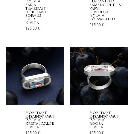
“SYLVIA”
Elegantsed
sarja
samblarohelist
tumedast
värvi
hõbedast
kividega
sõrmus
“SYLVIA”
lilla
kõrvaehted
kiviga
215.00
€
195.00
€
Hõbedast
Hõbedast
disainsõrmus
disainsõrmus
“SYLVIA”
“SYLVIA”
kristallvalge
roosa
kiviga
kiviga
195.00
€
195.00
€