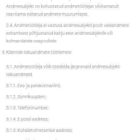
Andmesubjekt on kohustatud andmetöötlejat viivitamatult
teavitama esitatud andmete muutumisest.
2.4. Andmetöötleja ei vastuta andmesubjekti poolt valeandmete
esitamisest põhjustatud kahju eest andmesubjektile või
kolmandatele osapooltele.
Klientide isikuandmete töötlemine
3.1. Andmetöötleja võib töödelda järgnevaid andmesubjekti
isikuandmeid:
3.1.1. Ees- ja perekonnanimi;
3.1.2. Sünnikuupäev;
3.1.3. Telefoninumber;
3.1.4. E-posti aadress;
3.1.5. Kohaletoimetamise aadress;