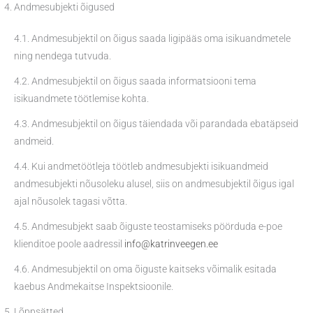
Andmesubjekti õigused
4.1. Andmesubjektil on õigus saada ligipääs oma isikuandmetele
ning nendega tutvuda.
4.2. Andmesubjektil on õigus saada informatsiooni tema
isikuandmete töötlemise kohta.
4.3. Andmesubjektil on õigus täiendada või parandada ebatäpseid
andmeid.
4.4. Kui andmetöötleja töötleb andmesubjekti isikuandmeid
andmesubjekti nõusoleku alusel, siis on andmesubjektil õigus igal
ajal nõusolek tagasi võtta.
4.5. Andmesubjekt saab õiguste teostamiseks pöörduda e-poe
klienditoe poole aadressil
info@katrinveegen.ee
4.6. Andmesubjektil on oma õiguste kaitseks võimalik esitada
kaebus Andmekaitse Inspektsioonile.
Lõppsätted