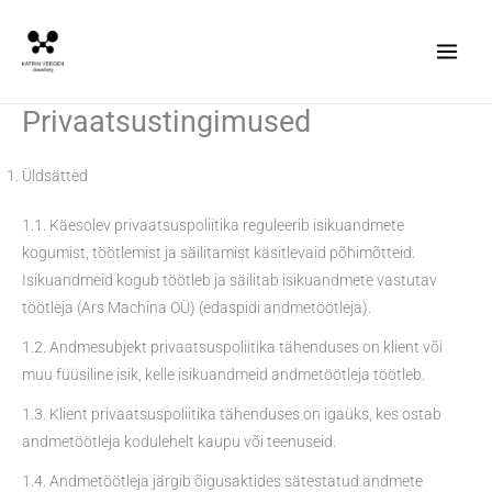
Skip
to
content
Privaatsustingimused
Üldsätted
1.1. Käesolev privaatsuspoliitika reguleerib isikuandmete
kogumist, töötlemist ja säilitamist käsitlevaid põhimõtteid.
Isikuandmeid kogub töötleb ja säilitab isikuandmete vastutav
töötleja (Ars Machina OÜ) (edaspidi andmetöötleja).
1.2. Andmesubjekt privaatsuspoliitika tähenduses on klient või
muu füüsiline isik, kelle isikuandmeid andmetöötleja töötleb.
1.3. Klient privaatsuspoliitika tähenduses on igaüks, kes ostab
andmetöötleja kodulehelt kaupu või teenuseid.
1.4. Andmetöötleja järgib õigusaktides sätestatud andmete