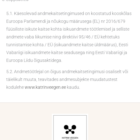
5.1. Käesolevad andmekaitsetingimused on koostatud kooskõlas
Euroopa Parlamendi ja nõukogu määrusega (EL) nr 2016/679
füüsiliste isikute kaitse kohta isikuandmete töötlemisel ja selliste
andmete vaba liikumise ning direktiivi 95/46 / EÜ kehtetuks
tunnistamise kohta / EÜ (isikuandmete kaitse üldmäärus), Eesti
Vabariigi isikuandmete kaitse seadusega ning Eesti Vabariigi ja
Euroopa Liidu õigusaktidega.
5.2. Andmetöötlejal on õigus andmekaitsetingimusi osaliselt või
täielikult muuta, teavitades andmesubjekte muudatustest
kodulehe
www.katrinveegen.ee
kaudu.