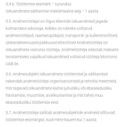
3.4.6. Töötlemise eesmärk – turundus
Isikuandmete säilitamise maksimaalne aeg – 1 aasta
3.5. Andmetöötlejal on õigus klientide isikuandmeid jagada
kolmandate isikutega, kelleks on näiteks volitatud
andmetöötlejad, raamatupidajad, transpordi- ja kullerettevõtted,
ülekandeteenuseid pakkuvad ettevõtted Andmetöötleja on
isikuandmete vastutav töötleja. Andmetöötleja edastab maksete
teostamiseks vajalikud isikuandmed volitatud töötleja Montonio
UAB-ile.
3.6. Andmesubjekti isikuandmete töötlemisel ja säilitamisel
rakendab andmetöötleja organisatoorseid ja tehnilisi meetmeid,
mis tagavad isikuandmete kaitse juhusliku või ebaseadusliku
hävitamise, muutmise, avalikustamise ja mis tahes muu
ebaseadusliku töötlemise eest.
3.7. Andmetöötleja säilitab andmesubjektide andmeid sõltuvalt
töötlemise eesmärgist, kuid mitte kauem kui 1 aasta.