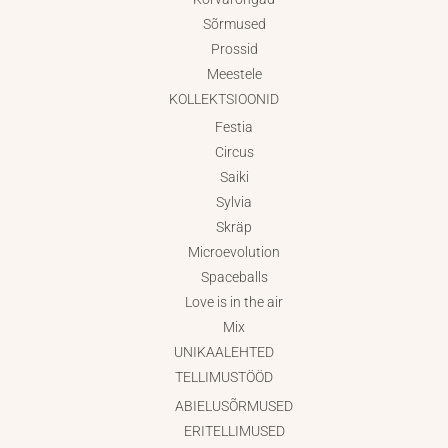
Sõrmused
Prossid
Meestele
KOLLEKTSIOONID
Festia
Circus
Saiki
Sylvia
Skräp
Microevolution
Spaceballs
Love is in the air
Mix
UNIKAALEHTED
TELLIMUSTÖÖD
ABIELUSÕRMUSED
ERITELLIMUSED