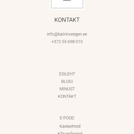
KONTAKT
info@katrinveegen.ee
+372 55 698 010
ESILEHT
BLOGI
MINUST
KONTAKT
E-POOD
Kaelaehted
Kõrvarõngad