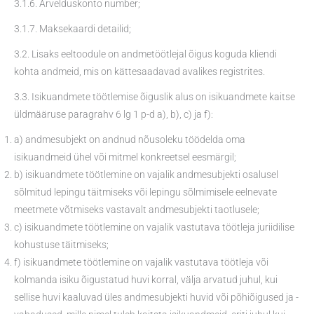
3.1.6. Arvelduskonto number;
3.1.7. Maksekaardi detailid;
3.2. Lisaks eeltoodule on andmetöötlejal õigus koguda kliendi
kohta andmeid, mis on kättesaadavad avalikes registrites.
3.3. Isikuandmete töötlemise õiguslik alus on isikuandmete kaitse
üldmääruse paragrahv 6 lg 1 p-d a), b), c) ja f):
a) andmesubjekt on andnud nõusoleku töödelda oma
isikuandmeid ühel või mitmel konkreetsel eesmärgil;
b) isikuandmete töötlemine on vajalik andmesubjekti osalusel
sõlmitud lepingu täitmiseks või lepingu sõlmimisele eelnevate
meetmete võtmiseks vastavalt andmesubjekti taotlusele;
c) isikuandmete töötlemine on vajalik vastutava töötleja juriidilise
kohustuse täitmiseks;
f) isikuandmete töötlemine on vajalik vastutava töötleja või
kolmanda isiku õigustatud huvi korral, välja arvatud juhul, kui
sellise huvi kaaluvad üles andmesubjekti huvid või põhiõigused ja -