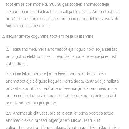
töötlemise põhimõtteid, muuhulgas töötleb andmetöötleja
isikuandmeid seaduslikult, õiglaselt ja turvaliselt. Andmetöötleja
on võimeline kinnitama, et isikuandmeid on töödeldud vastavalt
õigusaktides sätestatule.
Isikuandmete kogumine, töötlemine ja säilitamine
2.1. Isikuandmed, mida andmetöötleja kogub, töötleb ja säilitab,
on kogutud elektrooniliselt, peamiselt kodulehe, e-poe ja e-posti
vahendusel.
2.2. Oma isikuandmete jagamisega annab andmesubjekt
andmetöötlejale õiguse koguda, korraldada, kasutada ja hallata
privaatsuspoliitikas määratletud eesmärgil isikuandmeid, mida
andmesubjekt otse või kaudselt kodulehel kaupu või teenuseid
ostes andmetöötlejale jagab.
2.3. Andmesubjekt vastutab selle eest, et tema poolt esitatud
andmed oleksid täpsed, õiged ja terviklikud. Teadlikult
valeandmete esitamist peetakse privaatsuspoliitika rikkumiseks.