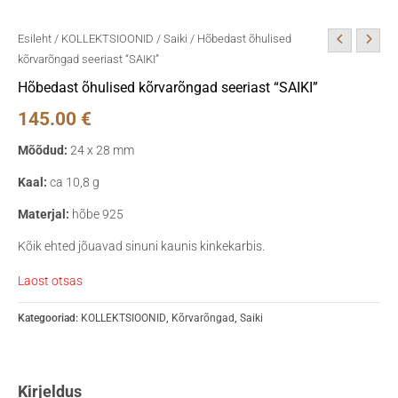
Esileht
/
KOLLEKTSIOONID
/
Saiki
/ Hõbedast õhulised
kõrvarõngad seeriast “SAIKI”
Hõbedast õhulised kõrvarõngad seeriast “SAIKI”
145.00
€
Mõõdud:
24 x 28 mm
Kaal:
ca 10,8 g
Materjal:
hõbe 925
Kõik ehted jõuavad sinuni kaunis kinkekarbis.
Laost otsas
Kategooriad:
KOLLEKTSIOONID
,
Kõrvarõngad
,
Saiki
Kirjeldus