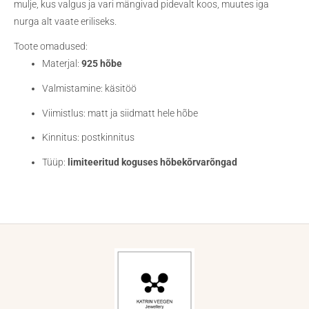
mulje, kus valgus ja vari mängivad pidevalt koos, muutes iga
nurga alt vaate eriliseks.
Toote omadused:
Materjal:
925 hõbe
Valmistamine: käsitöö
Viimistlus: matt ja siidmatt hele hõbe
Kinnitus: postkinnitus
Tüüp:
limiteeritud koguses hõbekõrvarõngad