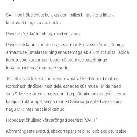
SAIKI on hõbe ehete kollektsioon, milles hingeline ja lihalik
kohtuvad ning saavad üheks.
Psyche /ˈsʌɪki/ Inimhing, meel või vaim.
Psyche oli kaunis printsess, kes armus Erosesse (Amor, Cupid),
armastuse jumalasse, ning enne temaga abiellumist tuli tal läbida
kohutavaid katsumusi. Lugu mõistetakse sageli hinge
lunastamisena armastuse kaudu.
Teisalt viivad kollektsiooni ehete abstraktsed vormid mõtted
Rorschach tindipleki testidele, esitades küsimuse “Mida näed
sina?”. Meie mõtted, emotsioonid ja psüühika on otsapidi seotud
ka aju struktuuriga, seega mõned Saiki sarja ehted oleks suisa
nagu MRI masinast läbi käinud.
Hõbedast õhulised kõrvarõngad seeriast “SAIKI”
Kõrvarõngaste avatud, ebakorrapärane pind loob skulpturaalse