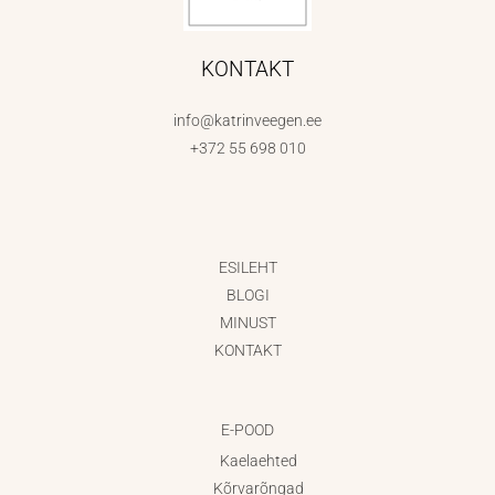
KONTAKT
info@katrinveegen.ee
+372 55 698 010
ESILEHT
BLOGI
MINUST
KONTAKT
E-POOD
Kaelaehted
Kõrvarõngad