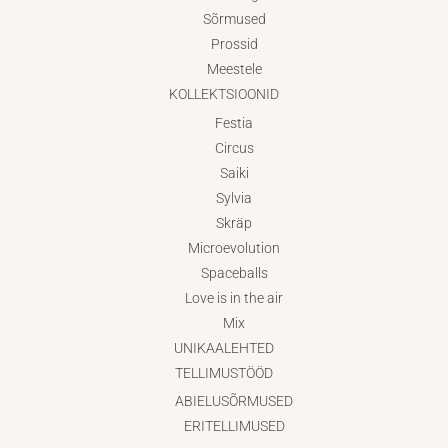
Sõrmused
Prossid
Meestele
KOLLEKTSIOONID
Festia
Circus
Saiki
Sylvia
Skräp
Microevolution
Spaceballs
Love is in the air
Mix
UNIKAALEHTED
TELLIMUSTÖÖD
ABIELUSÕRMUSED
ERITELLIMUSED