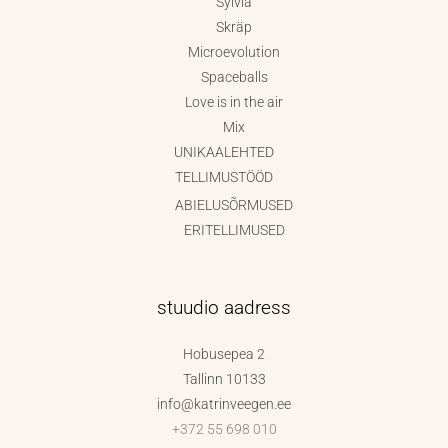
Sylvia
Skräp
Microevolution
Spaceballs
Love is in the air
Mix
UNIKAALEHTED
TELLIMUSTÖÖD
ABIELUSÕRMUSED
ERITELLIMUSED
stuudio aadress
Hobusepea 2
Tallinn 10133
info@katrinveegen.ee
+372 55 698 010