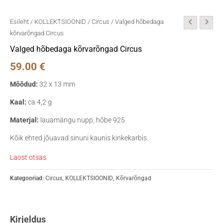
Esileht
/
KOLLEKTSIOONID
/
Circus
/ Valged hõbedaga
kõrvarõngad Circus
Valged hõbedaga kõrvarõngad Circus
59.00
€
Mõõdud:
32 x 13 mm
Kaal:
ca 4,2 g
Materjal:
lauamängu nupp, hõbe 925
Kõik ehted jõuavad sinuni kaunis kinkekarbis.
Laost otsas
Kategooriad:
Circus
,
KOLLEKTSIOONID
,
Kõrvarõngad
Kirjeldus