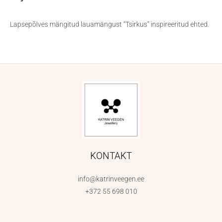
Lapsepõlves mängitud lauamängust “Tsirkus” inspireeritud ehted.
KONTAKT
info@katrinveegen.ee
+372 55 698 010