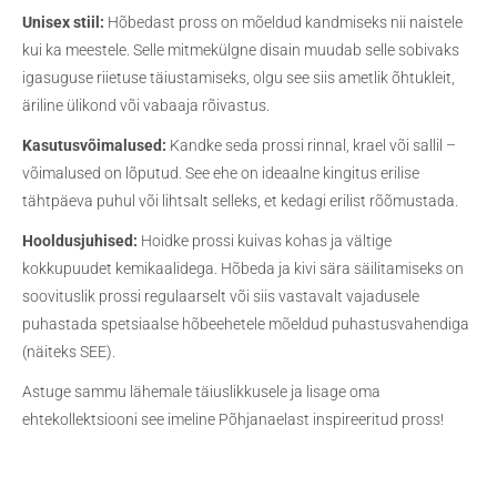
Unisex stiil:
Hõbedast pross on mõeldud kandmiseks nii naistele
kui ka meestele. Selle mitmekülgne disain muudab selle sobivaks
igasuguse riietuse täiustamiseks, olgu see siis ametlik õhtukleit,
äriline ülikond või vabaaja rõivastus.
Kasutusvõimalused:
Kandke seda prossi rinnal, krael või sallil –
võimalused on lõputud. See ehe on ideaalne kingitus erilise
tähtpäeva puhul või lihtsalt selleks, et kedagi erilist rõõmustada.
Hooldusjuhised:
Hoidke prossi kuivas kohas ja vältige
kokkupuudet kemikaalidega. Hõbeda ja kivi sära säilitamiseks on
soovituslik prossi regulaarselt või siis vastavalt vajadusele
puhastada spetsiaalse hõbeehetele mõeldud puhastusvahendiga
(näiteks
SEE
).
Astuge sammu lähemale täiuslikkusele ja lisage oma
ehtekollektsiooni see imeline Põhjanaelast inspireeritud pross!