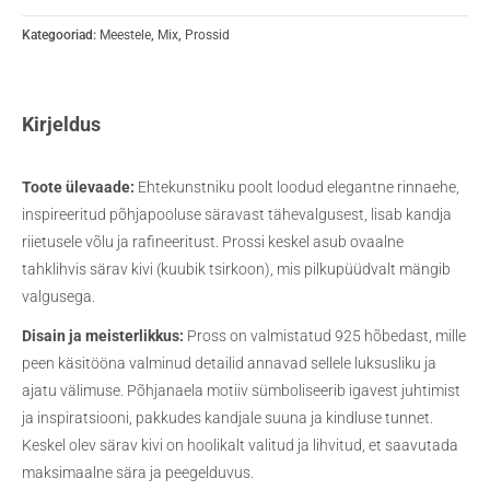
Kategooriad:
Meestele
,
Mix
,
Prossid
Kirjeldus
Toote ülevaade:
Ehtekunstniku poolt loodud elegantne rinnaehe,
inspireeritud põhjapooluse säravast tähevalgusest, lisab kandja
riietusele võlu ja rafineeritust. Prossi keskel asub ovaalne
tahklihvis särav kivi (kuubik tsirkoon), mis pilkupüüdvalt mängib
valgusega.
Disain ja meisterlikkus:
Pross on valmistatud 925 hõbedast, mille
peen käsitööna valminud detailid annavad sellele luksusliku ja
ajatu välimuse. Põhjanaela motiiv sümboliseerib igavest juhtimist
ja inspiratsiooni, pakkudes kandjale suuna ja kindluse tunnet.
Keskel olev särav kivi on hoolikalt valitud ja lihvitud, et saavutada
maksimaalne sära ja peegelduvus.