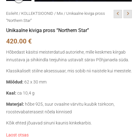
Esileht
/
KOLLEKTSIOONID
/
Mix
/ Unikaalne kiviga pross
“Northern Star”
Unikaalne kiviga pross “Northern Star”
420.00
€
Hõbedast käsitsi meisterdatud autoriehe, mille keskmes kiirgab
innustava ja sihikindla teejuhina ustavalt särav Põhjanaela süda.
Klassikaliselt stiilne aksessuaar, mis sobib nii naistele kui meestele.
Mõõdud:
62 x 30 mm
Kaal:
ca 10,4 g
Materjal:
hõbe 925, suur ovaalne värvitu kuubik tsirkoon,
roostevabaterasest nõela kinnised
Kõik ehted jõuavad sinuni kaunis kinkekarbis.
Laost otsas