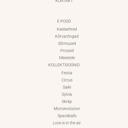
KONTAKT
E-POOD
Kaelaehted
Kõrvarõngad
Sõrmused
Prossid
Meestele
KOLLEKTSIOONID
Festia
Circus
Saiki
Sylvia
Skräp
Microevolution
Spaceballs
Love is in the air